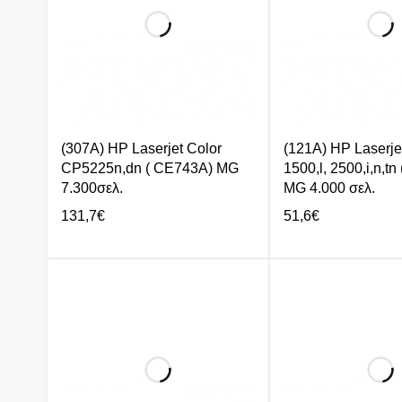
(307A) HP Laserjet Color
(121A) HP Laserje
CP5225n,dn ( CE743A) MG
1500,l, 2500,i,n,t
7.300σελ.
MG 4.000 σελ.
131,7
€
51,6
€