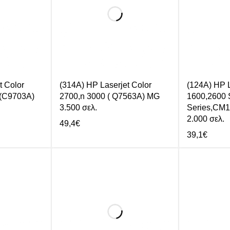
t Color
(314A) HP Laserjet Color
(124A) HP L
n (C9703A)
2700,n 3000 ( Q7563A) MG
1600,2600 
3.500 σελ.
Series,CM
2.000 σελ.
49,4
€
39,1
€