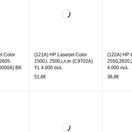
t Color
(121A) HP Laserjet Color
(122A) HP L
,2605
1500,l, 2500,i,n,tn (C9702A)
2550,2820,
6000A) BK
YL 4.000 σελ.
4.000 σελ.
51,6
€
36,8
€