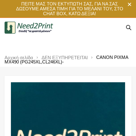
ΠΕΙΤΕ ΜΑΣ ΤΟΝ ΕΚΤΥΠΩΤΗ ΣΑΣ, ΓΙΑ ΝΑ ΣΑΣ
ΔΩΣΟΥΜΕ ΑΜΕΣΑ ΤΙΜΗ ΓΙΑ ΤΟ ΜΕΛΑΝΙ ΤΟΥ, ΣΤΟ
CHAT BOX, ΚΑΤΩ ΔΕΞΙΑ!
CANON PIXMA
Αρχική σελίδα
ΔΕΝ ΕΞΥΠΗΡΕΤΕΙΤΑΙ
MX490 (PG245XL,CL246XL)-