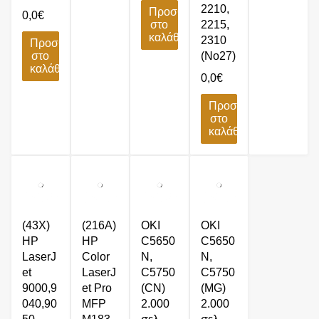
2210,
Προσθήκη
0,0
€
στο
2215,
καλάθι
2310
Προσθήκη
στο
(No27)
καλάθι
0,0
€
Προσθήκη
στο
καλάθι
(43X)
(216A)
OKI
OKI
HP
HP
C5650
C5650
LaserJ
Color
N,
N,
et
LaserJ
C5750
C5750
9000,9
et Pro
(CN)
(MG)
040,90
MFP
2.000
2.000