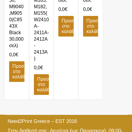
50,
M183,
σελ.
σελ.
M9040
M182,
0,0
€
0,0
€
,M905
M155(
0(C85
W2410
Προσθήκη
Προσθήκη
43X
A-
στο
στο
καλάθι
καλάθι
Black
2411A-
30,000
2412A
σελ)
-
2413A
0,0
€
)
Προσθήκη
0,0
€
στο
καλάθι
Προσθήκη
στο
καλάθι
Need2Print Greece – EST 2016
Στην διαθεσή σας, Δευτέρα έως Παρασκευή, 09:00-