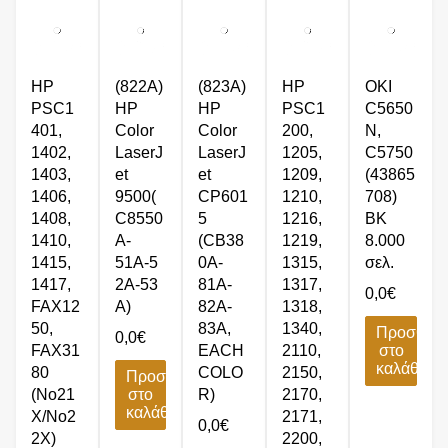
HP
(822Α)
(823A)
HP
OKI
PSC1
HP
HP
PSC1
C5650
401,
Color
Color
200,
N,
1402,
LaserJ
LaserJ
1205,
C5750
1403,
et
et
1209,
(43865
1406,
9500(
CP601
1210,
708)
1408,
C8550
5
1216,
BK
1410,
A-
(CB38
1219,
8.000
1415,
51Α-5
0A-
1315,
σελ.
1417,
2Α-53
81A-
1317,
0,0
€
FAX12
Α)
82A-
1318,
50,
83A,
1340,
Προσθήκ
0,0
€
FAX31
EACH
2110,
στο
καλάθι
80
COLO
2150,
Προσθήκη
(No21
στο
R)
2170,
καλάθι
X/No2
2171,
0,0
€
2X)
2200,