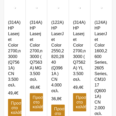
(314A)
(314A)
(122A)
(314A)
(124A)
HP
HP
HP
HP
HP
Laserj
Laserj
LaserJ
Laserj
LaserJ
et
et
et
et
et
Color
Color
Color
Color
Color
2700,n
2700,n
2550,2
2700,n
1600,2
3000
3000 (
820,28
3000 (
600
(Q756
Q7563
40
Q7562
Series,
1A)
A) MG
(Q396
A) YL
2605
CN
3.500
1A )
3.500
Series,
3.500
σελ.
CN
σελ.
CM10
σελ.
4.000
17
49,4
€
49,4
€
σελ.
(Q600
49,4
€
1A)
Προσθήκη
Προσθήκη
36,8
€
στο
στο
CN
Προσθήκη
καλάθι
καλάθι
στο
2.000
Προσθήκη
καλάθι
στο
σελ.