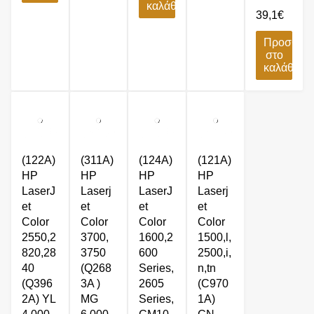
καλάθι
39,1
€
Προσθήκ
στο
καλάθι
(122A)
(311A)
(124A)
(121A)
HP
HP
HP
HP
LaserJ
Laserj
LaserJ
Laserj
et
et
et
et
Color
Color
Color
Color
2550,2
3700,
1600,2
1500,l,
820,28
3750
600
2500,i,
40
(Q268
Series,
n,tn
(Q396
3A )
2605
(C970
2A) YL
MG
Series,
1A)