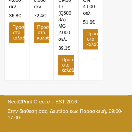
4.000
6.000
CM10
CN
σελ.
σελ.
17
4.000
(Q600
σελ.
36,8
€
72,4
€
3A)
51,6
€
MG
Προσθήκη
Προσθήκη
στο
στο
2.000
Προσθήκη
καλάθι
καλάθι
σελ.
στο
καλάθι
39,1
€
Προσθήκη
στο
καλάθι
Need2Print Greece – EST 2016
Στην διαθεσή σας, Δευτέρα έως Παρασκευή, 09:00-
17:00