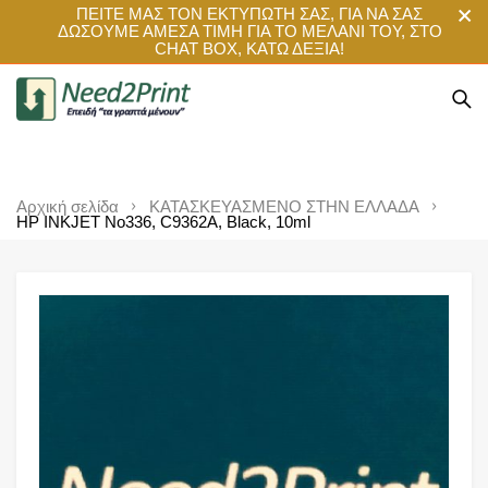
ΠΕΙΤΕ ΜΑΣ ΤΟΝ ΕΚΤΥΠΩΤΗ ΣΑΣ, ΓΙΑ ΝΑ ΣΑΣ
ΔΩΣΟΥΜΕ ΑΜΕΣΑ ΤΙΜΗ ΓΙΑ ΤΟ ΜΕΛΑΝΙ ΤΟΥ, ΣΤΟ
CHAT BOX, ΚΑΤΩ ΔΕΞΙΑ!
Αρχική σελίδα
ΚΑΤΑΣΚΕΥΑΣΜΕΝΟ ΣΤΗΝ ΕΛΛΑΔΑ
HP INKJET No336, C9362A, Black, 10ml