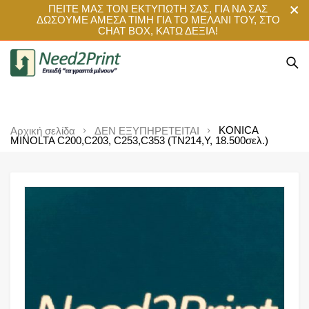
ΠΕΙΤΕ ΜΑΣ ΤΟΝ ΕΚΤΥΠΩΤΗ ΣΑΣ, ΓΙΑ ΝΑ ΣΑΣ
ΔΩΣΟΥΜΕ ΑΜΕΣΑ ΤΙΜΗ ΓΙΑ ΤΟ ΜΕΛΑΝΙ ΤΟΥ, ΣΤΟ
CHAT BOX, ΚΑΤΩ ΔΕΞΙΑ!
KONICA
Αρχική σελίδα
ΔΕΝ ΕΞΥΠΗΡΕΤΕΙΤΑΙ
MINOLTA C200,C203, C253,C353 (TN214,Y, 18.500σελ.)