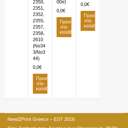
2350,
00σ)
0,0
€
2351,
0,0
€
2352,
Προσθήκη
2355,
στο
Προσθήκη
καλάθι
2357,
στο
καλάθι
2358,
2610
(No34
3/No3
44)
0,0
€
Προσθήκη
στο
καλάθι
Need2Print Greece – EST 2016