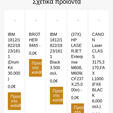
Σχετικά προϊόντα
IBM
BROT
IBM
(37X)
CANO
1812/1
HER
1812/1
HP
N
822/18
9465 -
822/18
LASE
Laser
23/181
23/181
RJET
CLAS
0,0
€
1
1
Enterp
S
(Drum
Black
rise
3175,3
Προσθήκη
Kit
στο
3.500
M608,
170,FA
καλάθι
30.000
σελ.
M609(
X
)
CF237
L1000
0,0
€
X,25.0
(FX6
0,0
€
00σ) -
BLAC
Προσθήκη
στο
K
Προσθήκη
0,0
€
καλάθι
στο
6,000
καλάθι
σελ.)
Προσθήκη
στο