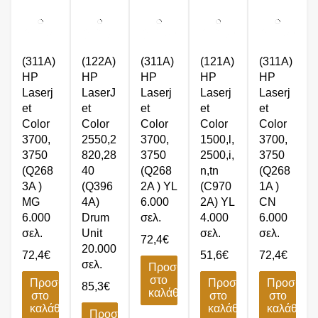
(311A)
(122A)
(311A)
(121A)
(311A)
HP
HP
HP
HP
HP
Laserj
LaserJ
Laserj
Laserj
Laserj
et
et
et
et
et
Color
Color
Color
Color
Color
3700,
2550,2
3700,
1500,l,
3700,
3750
820,28
3750
2500,i,
3750
(Q268
40
(Q268
n,tn
(Q268
3A )
(Q396
2A ) YL
(C970
1A )
MG
4A)
6.000
2A) YL
CN
6.000
Drum
σελ.
4.000
6.000
σελ.
Unit
σελ.
σελ.
72,4
€
20.000
72,4
€
51,6
€
72,4
€
σελ.
Προσθήκη
στο
Προσθήκη
Προσθήκη
Προσθήκ
85,3
€
καλάθι
στο
στο
στο
καλάθι
καλάθι
καλάθι
Προσθήκη