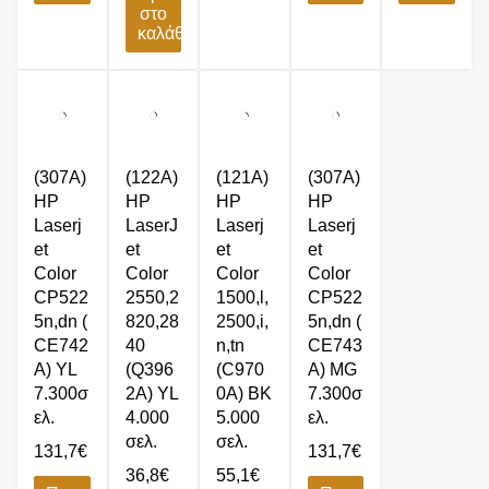
στο
καλάθι
(307A)
(122A)
(121A)
(307A)
HP
HP
HP
HP
Laserj
LaserJ
Laserj
Laserj
et
et
et
et
Color
Color
Color
Color
CP522
2550,2
1500,l,
CP522
5n,dn (
820,28
2500,i,
5n,dn (
CE742
40
n,tn
CE743
A) YL
(Q396
(C970
A) MG
7.300σ
2A) YL
0A) BK
7.300σ
ελ.
4.000
5.000
ελ.
σελ.
σελ.
131,7
€
131,7
€
36,8
€
55,1
€