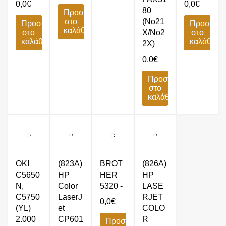
0,0
€
0,0
€
80
Προσθήκη
στο
(No21
Προσθήκη
Προσθήκ
καλάθι
στο
X/No2
στο
καλάθι
καλάθι
2X)
0,0
€
Προσθήκη
στο
καλάθι
OKI
(823A)
BROT
(826A)
C5650
HP
HER
HP
N,
Color
5320 -
LASE
C5750
LaserJ
RJET
0,0
€
(YL)
et
COLO
2.000
CP601
R
Προσθήκη