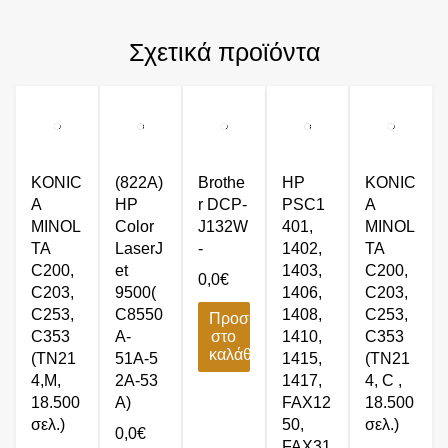
Σχετικά προϊόντα
KONIC
(822Α)
Brothe
HP
KONIC
A
HP
r DCP-
PSC1
A
MINOL
Color
J132W
401,
MINOL
TA
LaserJ
-
1402,
TA
C200,
et
1403,
C200,
0,0
€
C203,
9500(
1406,
C203,
C253,
C8550
1408,
C253,
Προσθήκη
C353
A-
στο
1410,
C353
καλάθι
(TN21
51Α-5
1415,
(TN21
4,M,
2Α-53
1417,
4, C ,
18.500
Α)
FAX12
18.500
σελ.)
50,
σελ.)
0,0
€
FAX31