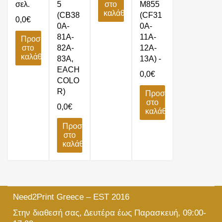
σελ.
5
στο
M855
καλάθι
(CB38
(CF31
0,0
€
0A-
0A-
81A-
11A-
Προσθήκη
στο
82A-
12A-
καλάθι
83A,
13A) -
EACH
0,0
€
COLO
R)
Προσθήκη
στο
0,0
€
καλάθι
Προσθήκη
στο
καλάθι
Need2Print Greece – EST 2016
Στην διαθεσή σας, Δευτέρα έως Παρασκευή, 09:00-