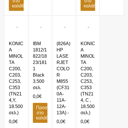
στο
στο
καλάθι
καλάθι
KONIC
IBM
(826A)
KONIC
A
1812/1
HP
A
MINOL
822/18
LASE
MINOL
TA
23/181
RJET
TA
C200,
1
COLO
C200,
C203,
Black
R
C203,
C253,
3.500
M855
C253,
C353
σελ.
(CF31
C353
(TN21
0A-
(TN21
0,0
€
4,Y,
11A-
4, C ,
18.500
12A-
18.500
Προσθήκη
σελ.)
στο
13A) -
σελ.)
καλάθι
0,0
€
0,0
€
0,0
€