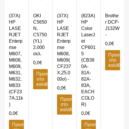
(37A)
OKI
(37X)
(823A)
Brothe
HP
C5650
HP
HP
r DCP-
LASE
N,
LASE
Color
J132W
RJET
C5750
RJET
LaserJ
-
Enterp
(YL)
Enterp
et
0,0
€
rise
2.000
rise
CP601
M607,
σελ.
M608,
5
Προσθήκ
M608,
M609(
(CB38
στο
0,0
€
καλάθι
M609,
CF237
0A-
M631,
X,25.0
81A-
Προσθήκη
M632,
στο
00σ) -
82A-
καλάθι
M633
83A,
0,0
€
(CF23
EACH
7A,11k
COLO
Προσθήκη
)
στο
R)
καλάθι
0,0
€
0,0
€
Προσθήκη
Προσθήκη