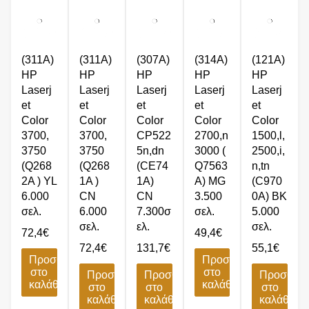
(311A)
(311A)
(307A)
(314A)
(121A)
HP
HP
HP
HP
HP
Laserj
Laserj
Laserj
Laserj
Laserj
et
et
et
et
et
Color
Color
Color
Color
Color
3700,
3700,
CP522
2700,n
1500,l,
3750
3750
5n,dn
3000 (
2500,i,
(Q268
(Q268
(CE74
Q7563
n,tn
2A ) YL
1A )
1A)
A) MG
(C970
6.000
CN
CN
3.500
0A) BK
σελ.
6.000
7.300σ
σελ.
5.000
σελ.
ελ.
σελ.
72,4
€
49,4
€
72,4
€
131,7
€
55,1
€
Προσθήκη
Προσθήκη
στο
στο
Προσθήκη
Προσθήκη
Προσθήκ
καλάθι
καλάθι
στο
στο
στο
καλάθι
καλάθι
καλάθι