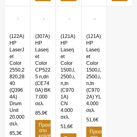
(122A)
(307A)
(121A)
(121A)
HP
HP
HP
HP
LaserJ
Laserj
Laserj
Laserj
et
et
et
et
Color
Color
Color
Color
2550,2
CP522
1500,l,
1500,l,
820,28
5 n,dn
2500,i,
2500,i,
40
(CE74
n,tn
n,tn
(Q396
0A) BK
(C970
(C970
4A)
7.000
1A)
2A) YL
Drum
σελ.
CN
4.000
Unit
4.000
σελ.
85,9
€
20.000
σελ.
51,6
€
σελ.
Προσθήκη
51,6
€
στο
Προσθήκη
85,3
€
καλάθι