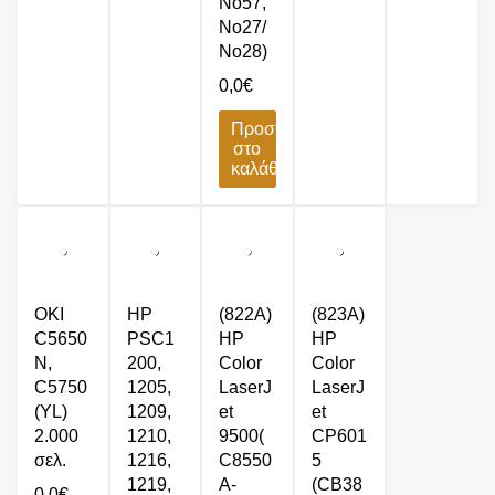
No57,
No27/
No28)
0,0
€
Προσθήκη
στο
καλάθι
OKI
HP
(822Α)
(823A)
C5650
PSC1
HP
HP
N,
200,
Color
Color
C5750
1205,
LaserJ
LaserJ
(YL)
1209,
et
et
2.000
1210,
9500(
CP601
σελ.
1216,
C8550
5
1219,
A-
(CB38
0,0
€