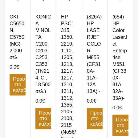
OKI
KONIC
HP
(826A)
(654)
C5650
A
PSC1
HP
HP
N,
MINOL
315,
LASE
Color
C5750
TA
1350,
RJET
LaserJ
(MG)
C200,
2210,
COLO
et
2.000
C203,
1110,
R
Enterp
σελ.
C253,
1205,
M855
rise
C353
1213,
(CF31
M651
0,0
€
(TN21
1217,
0A-
(CF33
4, C ,
1217,
11A-
0X-
Προσθήκη
στο
18.500
1310,
12A-
31A-
καλάθι
σελ.)
1311,
13A) -
32A-
1312,
33A)-
0,0
€
0,0
€
1355,
0,0
€
2105,
Προσθήκη
Προσθήκη
στο
2108,
στο
Προσθήκ
καλάθι
καλάθι
2115
στο
καλάθι
(No56/