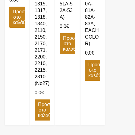
1315,
51Α-5
0A-
1317,
2Α-53
81A-
Προσθήκη
στο
1318,
Α)
82A-
καλάθι
1340,
83A,
0,0
€
2110,
EACH
2150,
COLO
Προσθήκη
2170,
στο
R)
καλάθι
2171,
0,0
€
2200,
2210,
Προσθήκη
2215,
στο
καλάθι
2310
(No27)
0,0
€
Προσθήκη
στο
καλάθι